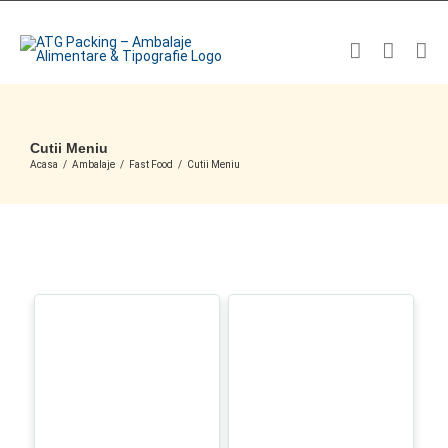
Skip
to
content
Cutii Meniu
Acasa
/
Ambalaje
/
Fast Food
/
Cutii Meniu