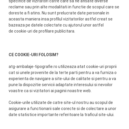
specifice de vizitatori catre care sa fie afisate diverse
reclame sau prin alte modalitati in functie de scopul care se
doreste a fi atins. Nu sunt prelucrate date personale in
aceasta maniera insa profilul vizitatorilor astfel creat se
bazeaza pe datele colectate cu ajutorul unor astfel
de cookie-uri de profilare publicitara.
CE COOKIE-URI FOLOSIM?
atg-ambalaje-tipografie.ro utilizeaza atat cookie-uri proprii
cat si unele provenite de la terte parti pentru a va furniza o
experienta de navigare a site-ului de calitate si pentru a va
pune la dispozitie servicii adaptate interesului si nevoilor
voastre ca si vizitatori ai paginii noastre web.
Cookie-urile utilizate de catre site-ul nostru au scopul de
asigurare a functionarii sale corecte si de colectare a unor
date statistice importante referitoare la traficul site-ului.