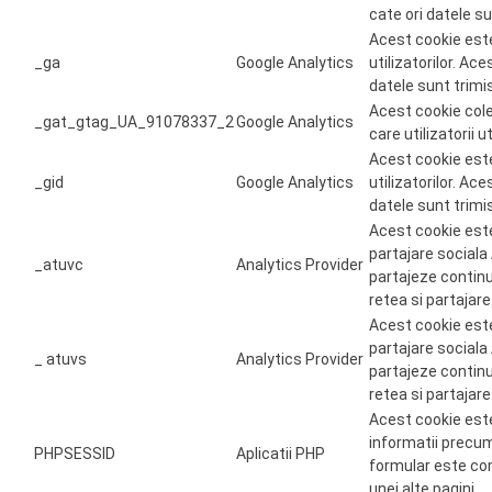
cate ori datele su
Acest cookie este
_ga
Google Analytics
utilizatorilor. Ac
datele sunt trimi
Acest cookie col
_gat_gtag_UA_91078337_2
Google Analytics
care utilizatorii 
Acest cookie este
_gid
Google Analytics
utilizatorilor. Ac
datele sunt trimi
Acest cookie este
partajare sociala
_atuvc
Analytics Provider
partajeze contin
retea si partajare
Acest cookie este
partajare sociala
_ atuvs
Analytics Provider
partajeze contin
retea si partajare
Acest cookie este
informatii precu
PHPSESSID
Aplicatii PHP
formular este com
unei alte pagini.