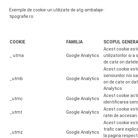
Exemple de cookie-uri utilizate de atg-ambalaje-
tipografie.ro:
COOKIE
FAMILIA
SCOPUL GENER
Acest cookie este
_ utma
Google Analytics
utilizatorilor si 
de cate ori datele
Acest cookie este
sensiunilor noi sa
_utmb
Google Analytics
ori de cate ori da
Analytics.
Acest cookie act
_utmc
Google Analytics
identificarea sensi
Acest cookie este
_utmt
Google Analytics
ratei de accesari.
Acest cookie este
trafic care explic
_utmz
Google Analytics
la pagina respect