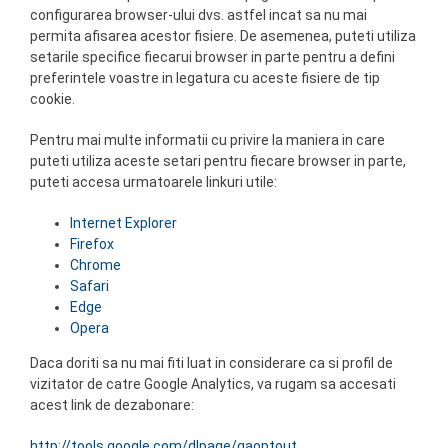
configurarea browser-ului dvs. astfel incat sa nu mai
permita afisarea acestor fisiere. De asemenea, puteti utiliza
setarile specifice fiecarui browser in parte pentru a defini
preferintele voastre in legatura cu aceste fisiere de tip
cookie.
Pentru mai multe informatii cu privire la maniera in care
puteti utiliza aceste setari pentru fiecare browser in parte,
puteti accesa urmatoarele linkuri utile:
Internet Explorer
Firefox
Chrome
Safari
Edge
Opera
Daca doriti sa nu mai fiti luat in considerare ca si profil de
vizitator de catre Google Analytics, va rugam sa accesati
acest link de dezabonare:
http://tools.google.com/dlpage/gaoptout
.