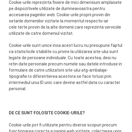
Cookie-urile reprezinta fisiere de mici dimensiuni amplasate
pe dispozitivele utilizate de dumneavoastra pentru
accesarea paginilor web. Cookie-urile proprii provin din
setarile domeniilor vizitate la momentul respectiv iar
cele terte provin de la alte domenii care reprezinta serviciile
utilizate de catre domeniul vizitat.
Cookie-urile sunt unice insa acest lucru nu presupune faptul
ca statisticile stabilite cu privire la utilizarea site-ului sunt
legate de persoane individuale. Cu toate acestea, desi nu
retin date personale precum numele sau datele introduse in
formulare de catre utilizatorii site-ului atg-ambalaje-
tipografie.ro diferentierea acestora se face totusi prin
intermediul unui ID unic care devine astfel data cu caracter
personal.
DE CE SUNT FOLOSITE COOKIE-URILE?
Cookie-urile pot fi utilizate pentru diverse scopuri precum
functionarea corecta a paginii web vizitate, colectarea unor