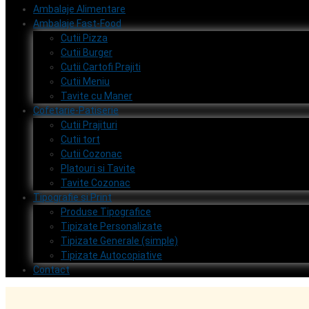
Ambalaje Alimentare
Ambalaje Fast-Food
Cutii Pizza
Cutii Burger
Cutii Cartofi Prajiti
Cutii Meniu
Tavite cu Maner
Cofetarie-Patiserie
Cutii Prajituri
Cutii tort
Cutii Cozonac
Platouri si Tavite
Tavite Cozonac
Tipografie si Print
Produse Tipografice
Tipizate Personalizate
Tipizate Generale (simple)
Tipizate Autocopiative
Contact