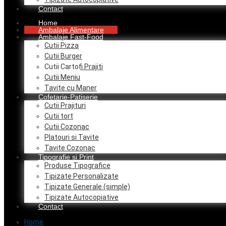
Contact
Home
Ambalaje Alimentare
Ambalaje Fast-Food
Cutii Pizza
Cutii Burger
Cutii Cartofi Prajiti
Cutii Meniu
Tavite cu Maner
Cofetarie-Patiserie
Cutii Prajituri
Cutii tort
Cutii Cozonac
Platouri si Tavite
Tavite Cozonac
Tipografie si Print
Produse Tipografice
Tipizate Personalizate
Tipizate Generale (simple)
Tipizate Autocopiative
Contact
Home