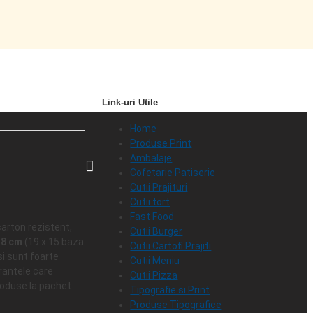
Link-uri Utile
Home
Produse Print
Ambalaje
Cofetarie Patiserie
Cutii Prajituri
Cutii tort
Fast Food
carton rezistent,
Cutii Burger
x 8 cm
(19 x 15 baza
Cutii Cartofi Prajiti
si sunt foarte
Cutii Meniu
urantele care
Cutii Pizza
roduse la pachet.
Tipografie si Print
Produse Tipografice