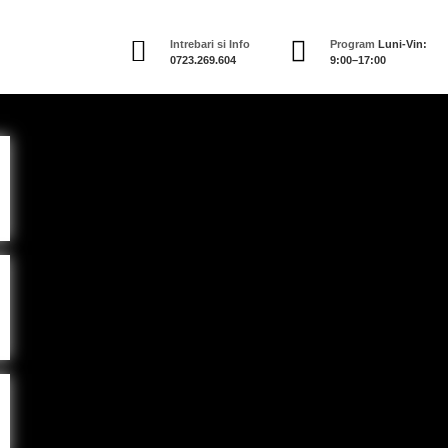
Intrebari si Info
Program
Luni-Vin:
0723.269.604
9:00–17:00