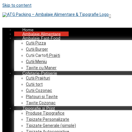
Skip to content
Home
Ambalaje Alimentare
Ambalaje Fast-Food
Cutii Pizza
Cutii Burger
Cutii Cartofi Prajiti
Cutii Meniu
Tavite cu Maner
Cofetarie-Patiserie
Cutii Prajituri
Cutii tort
Cutii Cozonac
Platouri si Tavite
Tavite Cozonac
Tipografie si Print
Produse Tipografice
Tipizate Personalizate
Tipizate Generale (simple)
Tipizate Autocopiative