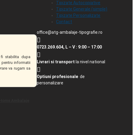
Tipizate Autocopiative
Tipizate Generale (simple)
Tipizate Personalizate
Contact
office@atg-ambalaje-tipografie.ro
0723.269.604, L – V : 9:00 – 17:00
fi stabilita dupa
Livrari si transport
la nivel national
 pentru informatii
ivrare va rugam sa
Optiuni profesionale
de
personalizare
Home Ambalaje