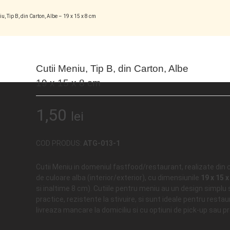
u, Tip B, din Carton, Albe – 19 x 15 x 8 cm
Cutii Meniu, Tip B, din Carton, Albe
19 x 15 x 8 cm
1,50
lei
COD PRODUS:
ATG-013-1
Cutii Meniu in domeniul fastfood/restaurant, realizate din 
de culoare alba (interior/exterior), cu dimensiunile
19 x 15 
si inaltime 8 cm). Cutiile pentru meniu au un design simplu 
practice, rezistente la stivuire, si sunt ideale pentru resta
livreaza mancare la domiciliu si cu optiuni de pick-up sau p