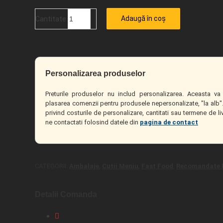
Adaugă în coș
Cantitate
Personalizarea produselor
Preturile produselor nu includ personalizarea. Aceasta va 
plasarea comenzii pentru produsele nepersonalizate, "la alb".
privind costurile de personalizare, cantitati sau termene de l
ne contactati folosind datele din
pagina de contact
CATEGORII:
Ambalaje
,
Cutii Meniu
,
Fast Food
,
Recomandate 
Detalii Comanda