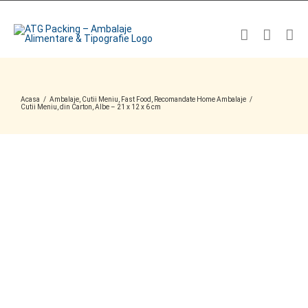
Skip
to
content
Acasa
/
Ambalaje
,
Cutii Meniu
,
Fast Food
,
Recomandate Home Ambalaje
/
Cutii Meniu, din Carton, Albe – 21 x 12 x 6 cm