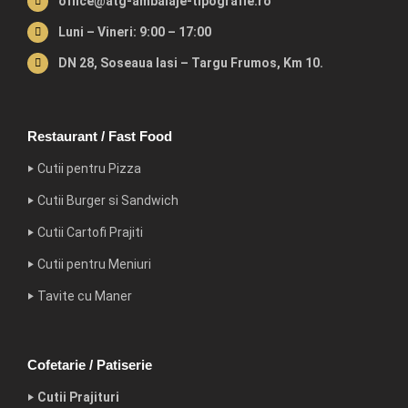
office@atg-ambalaje-tipografie.ro
Luni – Vineri: 9:00 – 17:00
DN 28, Soseaua Iasi – Targu Frumos, Km 10.
Restaurant / Fast Food
‣ Cutii pentru Pizza
‣ Cutii Burger si Sandwich
‣ Cutii Cartofi Prajiti
‣ Cutii pentru Meniuri
‣ Tavite cu Maner
Cofetarie / Patiserie
‣ Cutii Prajituri