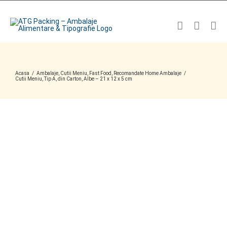
Skip
to
content
Acasa
/
Ambalaje
,
Cutii Meniu
,
Fast Food
,
Recomandate Home Ambalaje
/
Cutii Meniu, Tip A, din Carton, Albe – 21 x 12 x 5 cm