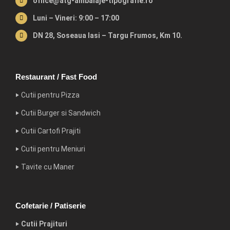
office@atg-ambalaje-tipografie.ro
Luni – Vineri: 9:00 – 17:00
DN 28, Soseaua Iasi – Targu Frumos, Km 10.
Restaurant / Fast Food
‣ Cutii pentru Pizza
‣ Cutii Burger si Sandwich
‣ Cutii Cartofi Prajiti
‣ Cutii pentru Meniuri
‣ Tavite cu Maner
Cofetarie / Patiserie
‣ Cutii Prajituri