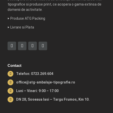
tipografice si produse print, ce acopera o gama extinsa de
domenii de activitate.
‣
Produse ATG Packing
‣
Livrare si Plata
Contact
Telefon: 0723.269.604
office@atg-ambalaje-tipografie.ro
Luni – Vineri: 9:00 – 17:00
DN 28, Soseaua Iasi – Targu Frumos, Km 10.