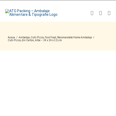
Skip
to
content
Acasa
/
Ambalaje
,
Cutii Pizza
,
Fast Food
,
Recomandate Home Ambalaje
/
Cutii Pizza, din Carton, Albe – 24 x 24 x 3,5 cm