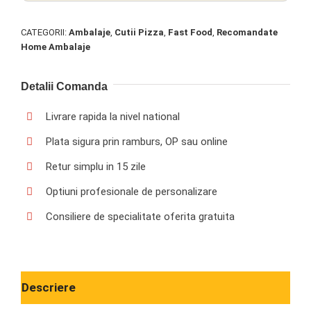
CATEGORII:
Ambalaje
,
Cutii Pizza
,
Fast Food
,
Recomandate
Home Ambalaje
Detalii Comanda
Livrare rapida la nivel national
Plata sigura prin ramburs, OP sau online
Retur simplu in 15 zile
Optiuni profesionale de personalizare
Consiliere de specialitate oferita gratuita
Descriere