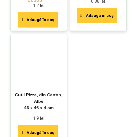
0.86
lei
1.2
lei
Evaluat la
5.00
din 5
Adaugă în coș
Adaugă în coș
Cutii Pizza, din Carton,
Albe
46 x 46 x 4 cm
1.9
lei
Adaugă în coș