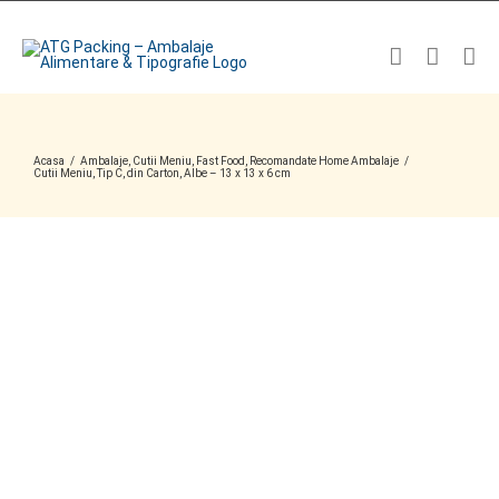
Skip
to
content
Acasa
/
Ambalaje
,
Cutii Meniu
,
Fast Food
,
Recomandate Home Ambalaje
/
Cutii Meniu, Tip C, din Carton, Albe – 13 x 13 x 6 cm