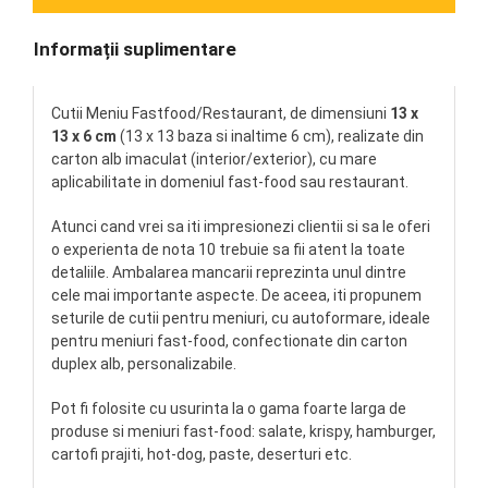
Informații suplimentare
Cutii Meniu Fastfood/Restaurant, de dimensiuni
13 x
13 x 6 cm
(13 x 13 baza si inaltime 6 cm), realizate din
carton alb imaculat (interior/exterior), cu mare
aplicabilitate in domeniul fast-food sau restaurant.
Atunci cand vrei sa iti impresionezi clientii si sa le oferi
o experienta de nota 10 trebuie sa fii atent la toate
detaliile. Ambalarea mancarii reprezinta unul dintre
cele mai importante aspecte. De aceea, iti propunem
seturile de cutii pentru meniuri, cu autoformare, ideale
pentru meniuri fast-food, confectionate din carton
duplex alb, personalizabile.
Pot fi folosite cu usurinta la o gama foarte larga de
produse si meniuri fast-food: salate, krispy, hamburger,
cartofi prajiti, hot-dog, paste, deserturi etc.