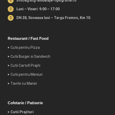
office@atg-ambalaje-tipografie.ro
Luni – Vineri: 9:00 – 17:00
DN 28, Soseaua Iasi – Targu Frumos, Km 10.
Restaurant / Fast Food
‣ Cutii pentru Pizza
‣ Cutii Burger si Sandwich
‣ Cutii Cartofi Prajiti
‣ Cutii pentru Meniuri
‣ Tavite cu Maner
Cofetarie / Patiserie
‣ Cutii Prajituri