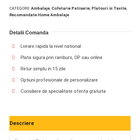
CATEGORII:
Ambalaje
,
Cofetarie Patiserie
,
Platouri si Tavite
,
Recomandate Home Ambalaje
Detalii Comanda
Livrare rapida la nivel national
Plata sigura prin ramburs, OP sau online
Retur simplu in 15 zile
Optiuni profesionale de personalizare
Consiliere de specialitate oferita gratuita
Descriere