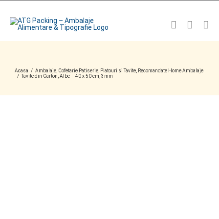
Skip
to
content
Acasa
/
Ambalaje
,
Cofetarie Patiserie
,
Platouri si Tavite
,
Recomandate Home Ambalaje
/
Tavite din Carton, Albe – 40 x 50 cm, 3mm