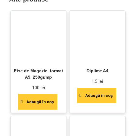
Fise de Magazie, format
Diplime A4
A5, 250gr/mp
1.5
lei
100
lei
Adaugă în coș
Adaugă în coș