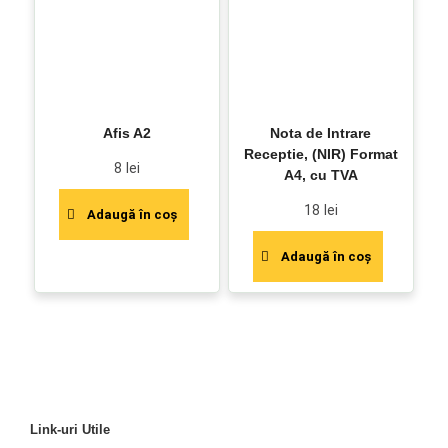
Afis A2
Nota de Intrare
Receptie, (NIR) Format
8
lei
A4, cu TVA
18
lei
Adaugă în coș
Adaugă în coș
Link-uri Utile