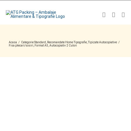
Skip
to
content
Acasa
/
Categorie Standard
,
Recomandate Home Tipografie
,
Tipizate Autocopiative
/
Fisa plecari/sosiri, Format A5, Autocopiativ 2 Culori